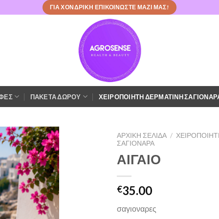
ΓΙΑ ΧΟΝΔΡΙΚΗ ΕΠΙΚΟΙΝΩΣΤΕ ΜΑΖΙ ΜΑΣ!
ΙΦΕΣ
ΠΑΚΕΤΑ ΔΩΡΟΥ
ΧΕΙΡΟΠΟΙΗΤΗ ΔΕΡΜΑΤΙΝΗ ΣΑΓΙΟΝΑΡ
ΑΡΧΙΚΉ ΣΕΛΊΔΑ
/
ΧΕΙΡΟΠΟΙΗΤ
ΣΑΓΙΟΝΑΡΑ
ΑΙΓΑΙΟ
Πρόσθήκη
στην λίστα
επιθυμιών
35.00
€
σαγιοναρες