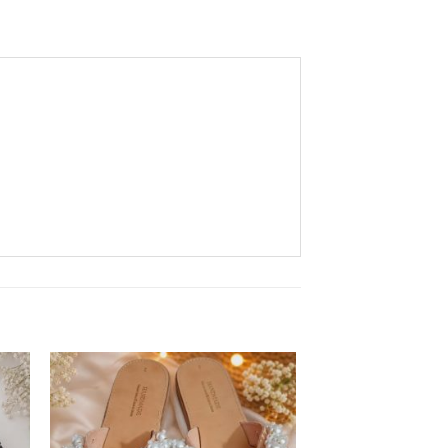
ήκη
Πρόσθήκη
στα
στην λίστα
ιών
επιθυμιών