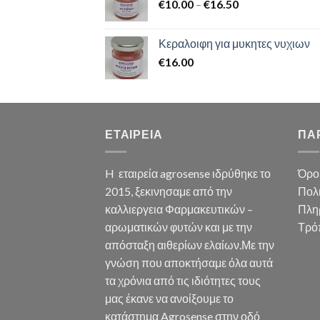
€
10.00
–
€
16.50
Κεραλοιφη για μυκητες νυχιων
€
16.00
ΕΤΑΙΡΕΙΑ
ΠΑ
H εταιρεία agrosense ιδρύθηκε το
Όρο
2015, ξεκινησαμε από την
Πολ
καλλιεργεια Φαρμακευτικών –
Πλη
αρωματικών φυτών και με την
Τρό
απόσταξη αιθερίων ελαίων.Με την
γνώση που αποκτήσαμε όλα αυτά
τα χρόνια από τις ιδιότητες τους
μας έκανε να ανοίξουμε το
κατάστημα Agrosense στην οδό