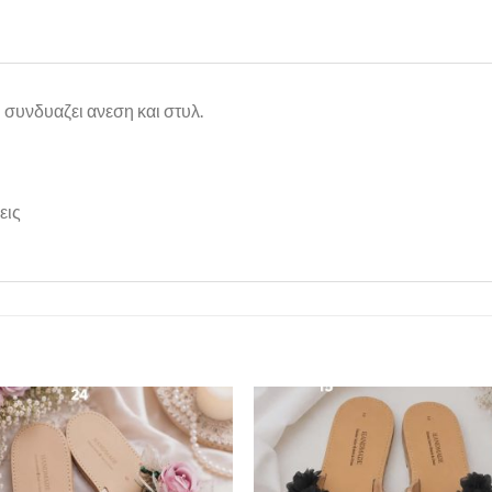
συνδυαζει ανεση και στυλ.
εις
Πρόσθήκη
Πρόσθ
στην λίστα
στην λί
επιθυμιών
επιθυμ