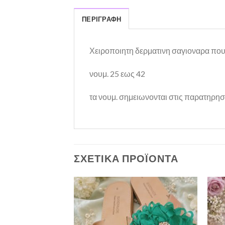
ΠΕΡΙΓΡΑΦΉ
Χειροποιητη δερματινη σαγιοναρα που 
νουμ. 25 εως 42
τα νουμ. σημειωνονται στις παρατηρησ
ΣΧΕΤΙΚΆ ΠΡΟΪΌΝΤΑ
Πρόσθήκη
Πρόσθήκη
στην λίστα
στην λίστα
επιθυμιών
επιθυμιών