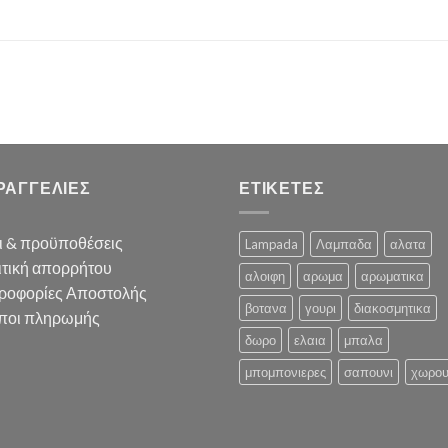
ΡΑΓΓΕΛΙΕΣ
ΕΤΙΚΕΤΕΣ
ι & προϋποθέσεις
Lampada
Λαμπαδα
αλατα
ιτική απορρήτου
αλοιφη
αρωμα
αρωματικα
ροφορίες Αποστολής
βοτανα
γουρι
διακοσμητικα
ποι πληρωμής
δωρο
ελαια
μπαλα
μπομπονιερες
σαπουνι
χωρο