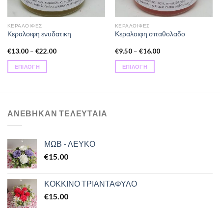
ΚΕΡΑΛΟΙΦΕΣ
ΚΕΡΑΛΟΙΦΕΣ
Κεραλοιφη ενυδατικη
Κεραλοιφη σπαθολαδο
€
13.00
–
€
22.00
€
9.50
–
€
16.00
ΕΠΙΛΟΓΉ
ΕΠΙΛΟΓΉ
Αυτό
Αυτό
το
το
προϊόν
προϊόν
έχει
έχει
ΑΝΕΒΗΚΑΝ ΤΕΛΕΥΤΑΙΑ
πολλαπλές
πολλαπλές
παραλλαγές.
παραλλαγές.
Οι
Οι
ΜΩΒ - ΛΕΥΚΟ
επιλογές
επιλογές
€
15.00
μπορούν
μπορούν
να
να
επιλεγούν
επιλεγούν
ΚΟΚΚΙΝΟ ΤΡΙΑΝΤΑΦΥΛΟ
στη
στη
€
15.00
σελίδα
σελίδα
του
του