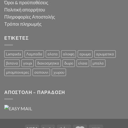
Όροι & προϋποθέσεις
Πολιτική απορρήτου
Πληροφορίες Αποστολής
Τρόποι πληρωμής
ΕΤΙΚΕΤΕΣ
Lampada
Λαμπαδα
αλατα
αλοιφη
αρωμα
αρωματικα
βοτανα
γουρι
διακοσμητικα
δωρο
ελαια
μπαλα
μπομπονιερες
σαπουνι
χωρου
ΑΠΟΣΤΟΛΗ – ΠΑΡΑΔΟΣΗ