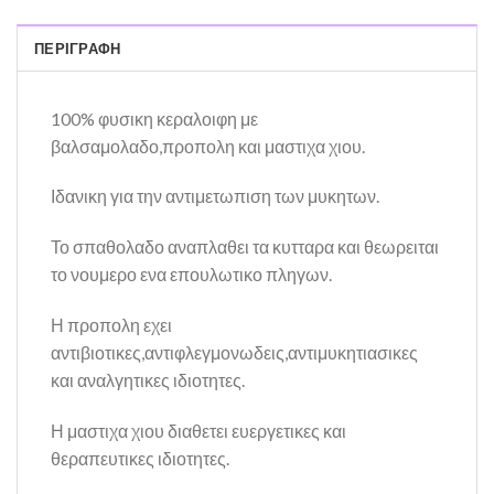
ΠΕΡΙΓΡΑΦΉ
100% φυσικη κεραλοιφη με
βαλσαμολαδο,προπολη και μαστιχα χιου.
Ιδανικη για την αντιμετωπιση των μυκητων.
Το σπαθολαδο αναπλαθει τα κυτταρα και θεωρειται
το νουμερο ενα επουλωτικο πληγων.
Η προπολη εχει
αντιβιοτικες,αντιφλεγμονωδεις,αντιμυκητιασικες
και αναλγητικες ιδιοτητες.
Η μαστιχα χιου διαθετει ευεργετικες και
θεραπευτικες ιδιοτητες.