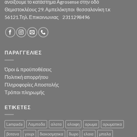
ανοίξουμε το κατάστημα Agrosense στην οδό
Θεμιστοκλέους 29. Αμπελόκηποι θεσσαλονίκη τ.κ
56121.Τηλ. Επικοινωνιας 2311298496
ΠΑΡΑΓΓΕΛΙΕΣ
Όροι & προϋποθέσεις
Πολιτική απορρήτου
Πληροφορίες Αποστολής
Τρόποι πληρωμής
ΕΤΙΚΕΤΕΣ
Lampada
Λαμπαδα
αλατα
αλοιφη
αρωμα
αρωματικα
βοτανα
γουρι
διακοσμητικα
δωρο
ελαια
μπαλα