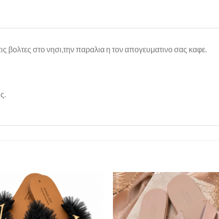
ις βολτες στο νησι,την παραλια η τον απογευματινο σας καφε.
ς.
Πρόσθήκη
Πρόσθ
στην λίστα
στην λί
επιθυμιών
επιθυμ