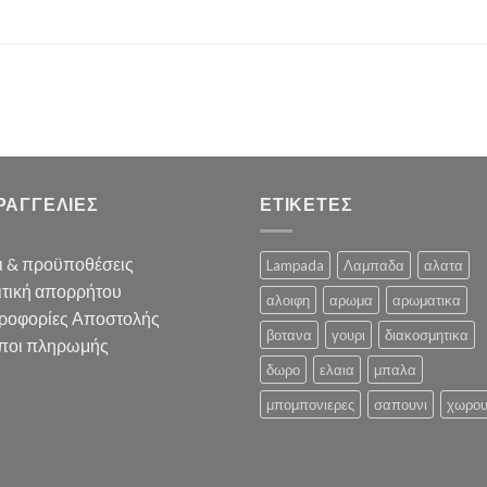
ΡΑΓΓΕΛΙΕΣ
ΕΤΙΚΕΤΕΣ
ι & προϋποθέσεις
Lampada
Λαμπαδα
αλατα
ιτική απορρήτου
αλοιφη
αρωμα
αρωματικα
ροφορίες Αποστολής
βοτανα
γουρι
διακοσμητικα
ποι πληρωμής
δωρο
ελαια
μπαλα
μπομπονιερες
σαπουνι
χωρο