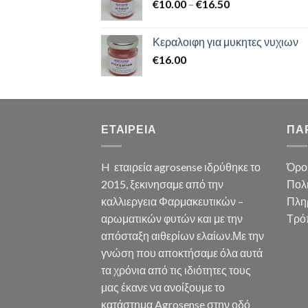
€
10.00
–
€
16.50
Κεραλοιφη για μυκητες νυχιων
€
16.00
ΕΤΑΙΡΕΙΑ
ΠΑ
H εταιρεία agrosense ιδρύθηκε το
Όρο
2015, ξεκινησαμε από την
Πολ
καλλιεργεια Φαρμακευτικών –
Πλη
αρωματικών φυτών και με την
Τρό
απόσταξη αιθερίων ελαίων.Με την
γνώση που αποκτήσαμε όλα αυτά
τα χρόνια από τις ιδιότητες τους
μας έκανε να ανοίξουμε το
κατάστημα Agrosense στην οδό