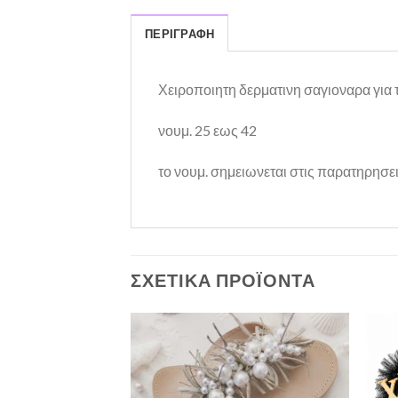
ΠΕΡΙΓΡΑΦΉ
Χειροποιητη δερματινη σαγιοναρα για τ
νουμ. 25 εως 42
το νουμ. σημειωνεται στις παρατηρησει
ΣΧΕΤΙΚΆ ΠΡΟΪΌΝΤΑ
Πρόσθήκη
Πρόσθήκη
στην λίστα
στην λίστα
επιθυμιών
επιθυμιών