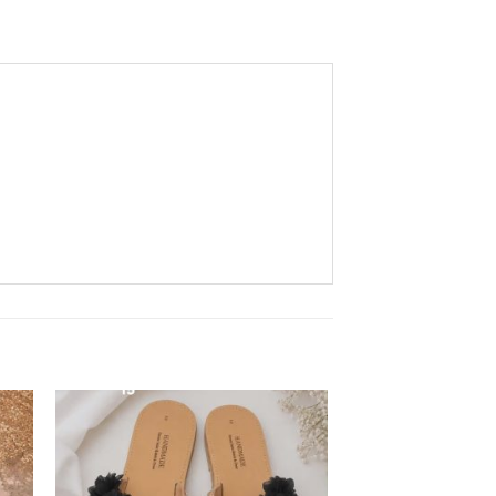
ήκη
Πρόσθήκη
στα
στην λίστα
ιών
επιθυμιών